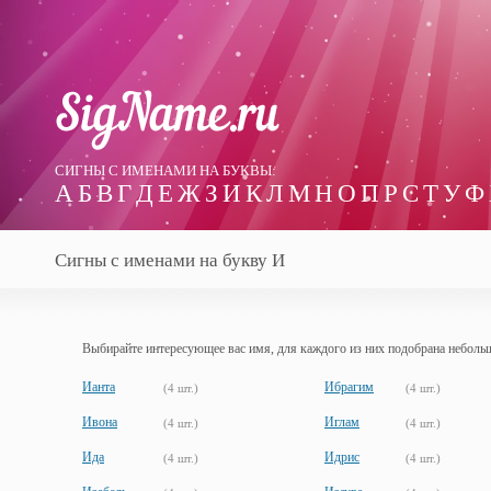
СИГНЫ С ИМЕНАМИ НА БУКВЫ:
А
Б
В
Г
Д
Е
Ж
З
И
К
Л
М
Н
О
П
Р
С
Т
У
Ф
Сигны с именами на букву И
Выбирайте интересующее вас имя, для каждого из них подобрана неболь
Ианта
Ибрагим
(4 шт.)
(4 шт.)
Ивона
Иглам
(4 шт.)
(4 шт.)
Ида
Идрис
(4 шт.)
(4 шт.)