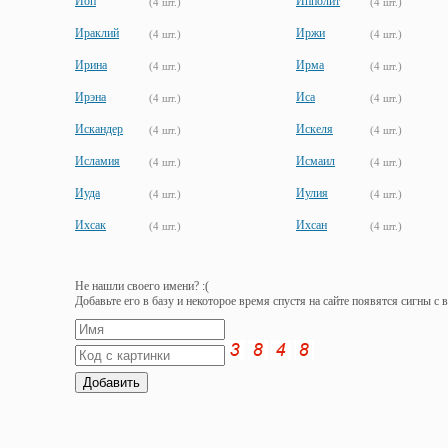
Иоп
Ипполит
(4 шт.)
(4 шт.)
Ираклий
Иржи
(4 шт.)
(4 шт.)
Ирина
Ирма
(4 шт.)
(4 шт.)
Ирэна
Иса
(4 шт.)
(4 шт.)
Искандер
Искеля
(4 шт.)
(4 шт.)
Исламия
Исмаил
(4 шт.)
(4 шт.)
Иуда
Иулия
(4 шт.)
(4 шт.)
Ихсак
Ихсан
(4 шт.)
(4 шт.)
Не нашли своего имени? :(
Добавьте его в базу и некоторое время спустя на сайте появятся сигны с 