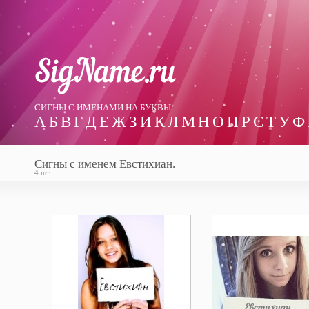
СИГНЫ С ИМЕНАМИ НА БУКВЫ:
А
Б
В
Г
Д
Е
Ж
З
И
К
Л
М
Н
О
П
Р
С
Т
У
Ф
Сигны с именем Евстихиан.
4 шт.