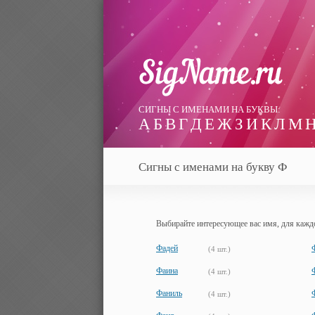
СИГНЫ С ИМЕНАМИ НА БУКВЫ:
А
Б
В
Г
Д
Е
Ж
З
И
К
Л
М
Сигны с именами на букву Ф
Выбирайте интересующее вас имя, для каждо
Фадей
(4 шт.)
Фаина
(4 шт.)
Фаниль
(4 шт.)