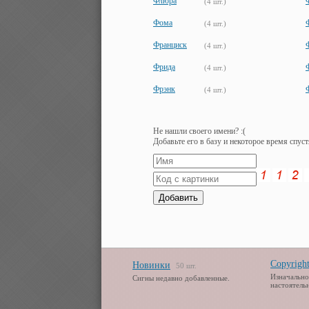
Флюра
(4 шт.)
Фома
(4 шт.)
Франциск
(4 шт.)
Фрида
(4 шт.)
Фрэнк
(4 шт.)
Не нашли своего имени? :(
Добавьте его в базу и некоторое время спуст
Copyrigh
Новинки
50 шт.
Изначально
Сигны недавно добавленные.
настоятель