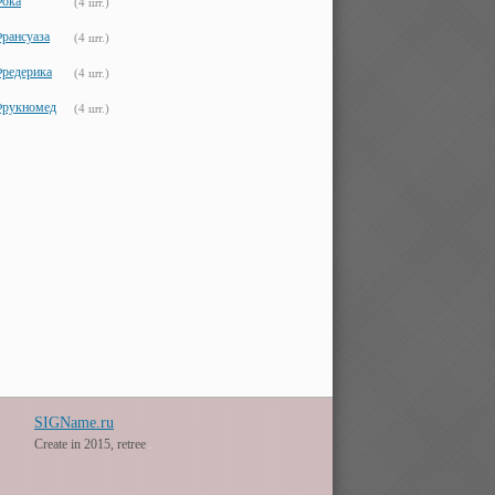
ока
(4 шт.)
рансуаза
(4 шт.)
редерика
(4 шт.)
рукномед
(4 шт.)
SIGName.ru
Create in 2015, retree