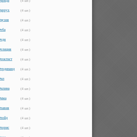
арида
(4 шт.)
аррух
(4 шт.)
аузия
(4 шт.)
еба
(4 шт.)
едя
(4 шт.)
елиция
(4 шт.)
еоктист
(4 шт.)
ердинанд
(4 шт.)
ил
(4 шт.)
илина
(4 шт.)
има
(4 шт.)
лавия
(4 шт.)
лойд
(4 шт.)
лорис
(4 шт.)