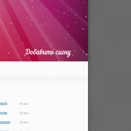
аиля
(4 шт.)
алия
(4 шт.)
антина
(4 шт.)