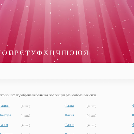
Н
О
П
Р
С
Т
У
Ф
Х
Ц
Ч
Ш
Э
Ю
Я
го из них подобрана небольшая коллекция разнообразных сигн.
Фазиля
Фаиза
Ф
(4 шт.)
(4 шт.)
Файруза
Факия
Ф
(4 шт.)
(4 шт.)
Фания
Фанни
Ф
(4 шт.)
(4 шт.)