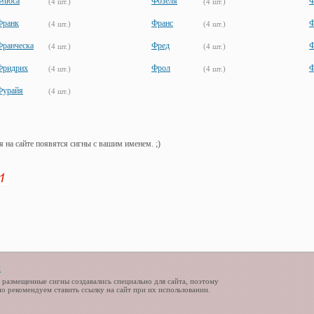
Флюса
Фозеля
Ф
(4 шт.)
(4 шт.)
Франк
Франс
Ф
(4 шт.)
(4 шт.)
Франческа
Фред
Ф
(4 шт.)
(4 шт.)
Фридрих
Фрол
Ф
(4 шт.)
(4 шт.)
Фурайя
(4 шт.)
я на сайте появятся сигны с вашим именем. ;)
t
 размещенные сигны создавались специально для сайта, поэтому
но рекомендуем ставить ссылку на сайт при их использовании.