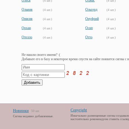
Олеся
Олжас
(4 шт.)
(4 шт.)
Ольвия
Ольгерд
(4 шт.)
(4 шт.)
Онисия
Онуфрий
(4 шт.)
(4 шт.)
Орхан
Осип
(4 шт.)
(4 шт.)
Отелло
Отто
(4 шт.)
(4 шт.)
Не нашли своего имени? :(
Добавьте его в базу и некоторое время спустя на сайте появятся сигны с 
Copyright
Новинки
50 шт.
Изначально размещенные сигны создавали
Сигны недавно добавленные.
настоятельно рекомендуем ставить ссылку