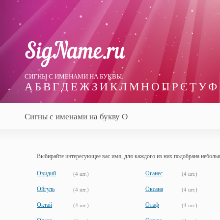
СИГНЫ С ИМЕНАМИ НА БУКВЫ:
А
Б
В
Г
Д
Е
Ж
З
И
К
Л
М
Н
О
П
Р
С
Т
У
Ф
Сигны с именами на букву О
Выбирайте интересующее вас имя, для каждого из них подобрана неболь
Овидий
Оганес
(4 шт.)
(4 шт.)
Ойгуль
Оксана
(4 шт.)
(4 шт.)
Октай
Олаф
(4 шт.)
(4 шт.)