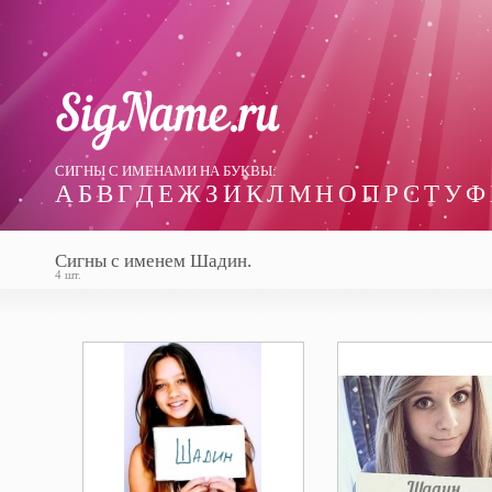
СИГНЫ С ИМЕНАМИ НА БУКВЫ:
А
Б
В
Г
Д
Е
Ж
З
И
К
Л
М
Н
О
П
Р
С
Т
У
Ф
Сигны с именем Шадин.
4 шт.