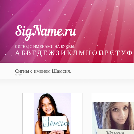
СИГНЫ С ИМЕНАМИ НА БУКВЫ:
А
Б
В
Г
Д
Е
Ж
З
И
К
Л
М
Н
О
П
Р
С
Т
У
Ф
Сигны с именем Шамсия.
4 шт.